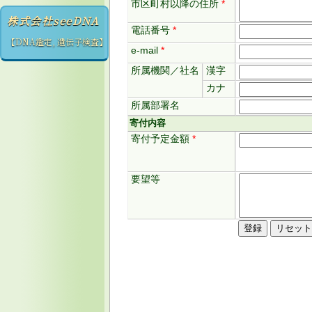
市区町村以降の住所
*
株式会社seeDNA
電話番号
*
【DNA鑑定, 遺伝子検査】
e-mail
*
所属機関／社名
漢字
カナ
所属部署名
寄付内容
寄付予定金額
*
要望等