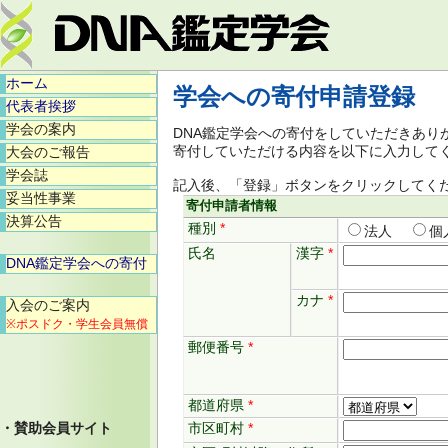
ホーム
学会への寄付申請登録
代表者挨拶
学会の案内
DNA鑑定学会への寄付をしていただきあり
寄付していただける内容を以下に入力して
大会のご報告
学会誌
記入後、「登録」ボタンをクリックしてく
妥当性事業
寄付申請者情報
決算公告
種別
*
法人
個
氏名
漢字
*
DNA鑑定学会への寄付
カナ
*
入会のご案内
※ポスドク・学生会員無償
郵便番号
*
都道府県
*
・賛助会員サイト
市区町村
*