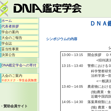
ホーム
ＤＮＡ
代表者挨拶
学会の案内
大会のご報告
シンポジウムの内容
学会誌
妥当性事業
決算公告
13:00～13:15
開会挨拶 Ｄ
<招待講演
DNA鑑定学会への寄付
13:15～13:40
警察における
科学警察研
入会のご案内
法科学第一部
※ポスドク・学生会員無償
<一般講演
13:40～14:05
農産物におけ
(独)農業・
近畿中国四国
14:05～14:30
落葉果樹類に
・賛助会員サイト
(独) 農業・