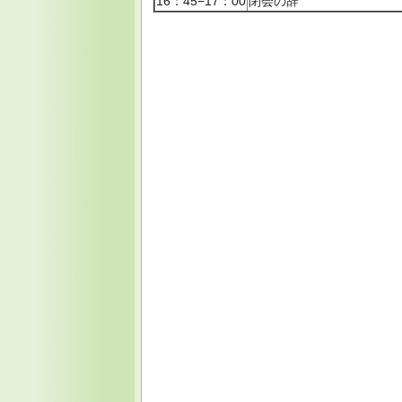
16：45−17：00
閉会の辞