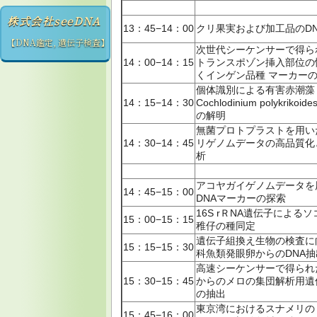
株式会社seeDNA
13：45−14：00
クリ果実および加工品のD
【DNA鑑定, 遺伝子検査】
次世代シーケンサーで得ら
14：00−14：15
トランスポゾン挿入部位の
くインゲン品種 マーカー
個体識別による有害赤潮藻
14：15−14：30
Cochlodinium polykriko
の解明
無菌プロトプラストを用い
14：30−14：45
リゲノムデータの高品質化
析
アコヤガイゲノムデータを
14：45−15：00
DNAマーカーの探索
16S rＲNA遺伝子による
15：00−15：15
稚仔の種同定
遺伝子組換え生物の検査に
15：15−15：30
科魚類発眼卵からのDNA
高速シーケンサーで得られ
15：30−15：45
からのメロの集団解析用遺
の抽出
東京湾におけるスナメリの
15：45−16：00