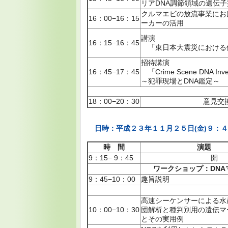
リアDNA調節領域の遺伝子
クルマエビの放流事業にお
16：00−16：15
ーカーの活用
講演
16：15−16：45
「東日本大震災における
招待講演
16：45−17：45
「Crime Scene DNA Inves
～犯罪現場とDNA鑑定～
18：00−20：30
意見交
日時：平成２３年１１月２５日(金)９
時 間
演題
9：15− 9：45
開 
ワークショップ：DN
9：45−10：00
趣旨説明
高速シーケンサーによる水
10：00−10：30
団解析と種判別用の遺伝マ
とその実用例