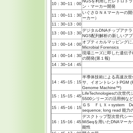
NGSを利用したレトロト
10：30−11：00
ン・マーカー開発
いぐさＤＮＡマーカーの開
11：00−11：30
ーカー）
11：30−13：00
デジタルDNAチップアナ
13：00−13：30
NGS配列解析の新しいア
オプティカルマッピングに
13：00−14：00
Microbial Forensics
現場ニーズに即した遺伝子
14：00−14：30
の開発(第１報)
14：30−14：45
半導体技術による高速次世
14：45−15：15
サ、イオントレントPGM (Pe
Genome Machine™)
LifeTechnologiesの次
15：15−15：45
5500シリーズの活用例な
ＧＳ ＦＬＸ＋system De 
15：45−16：15
sequence; long read 
デスクトップ型次世代シー
16：15−16：45
MiSeqを用いたDNAマー
能性