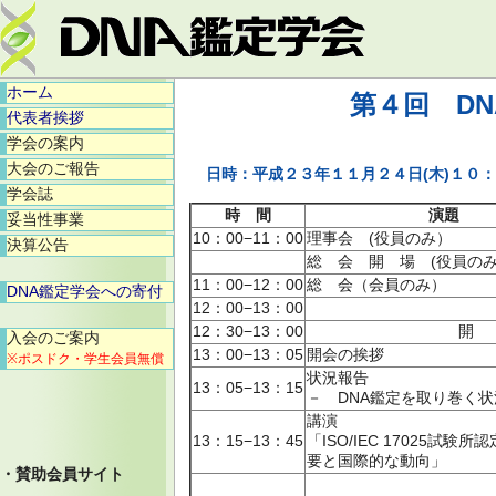
ホーム
第４回 D
代表者挨拶
学会の案内
大会のご報告
日時：平成２３年１１月２４日(木)１
学会誌
時 間
演題
妥当性事業
10：00−11：00
理事会 (役員のみ）
決算公告
総 会 開 場 (役員の
11：00−12：00
総 会（会員のみ）
DNA鑑定学会への寄付
12：00−13：00
12：30−13：00
開 
入会のご案内
13：00−13：05
開会の挨拶
※ポスドク・学生会員無償
状況報告
13：05−13：15
－ DNA鑑定を取り巻く
講演
13：15−13：45
「ISO/IEC 17025試験
要と国際的な動向」
・賛助会員サイト