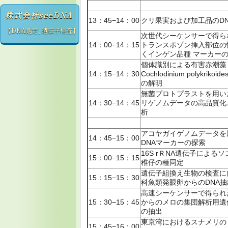
株式会社seeDNA
13：45−14：00
クリ果実および加工品のD
【DNA鑑定, 遺伝子検査】
次世代シーケンサーで得ら
14：00−14：15
トランスポゾン挿入部位の
くインゲン品種 マーカー
個体識別による有害赤潮藻
14：15−14：30
Cochlodinium polykriko
の解明
無菌プロトプラストを用い
14：30−14：45
リゲノムデータの高品質化
析
アコヤガイゲノムデータを
14：45−15：00
DNAマーカーの探索
16S rＲNA遺伝子による
15：00−15：15
稚仔の種同定
遺伝子組換え生物の検査に
15：15−15：30
科魚類発眼卵からのDNA
高速シーケンサーで得られ
15：30−15：45
からのメロの集団解析用遺
の抽出
東京湾におけるスナメリの
15：45−16：00