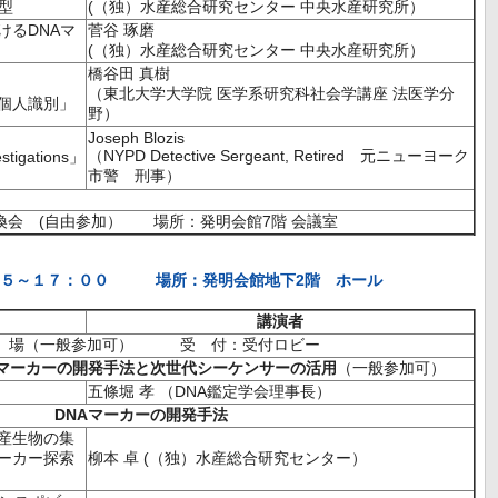
型
(（独）水産総合研究センター 中央水産研究所）
けるDNAマ
菅谷 琢磨
(（独）水産総合研究センター 中央水産研究所）
橋谷田 真樹
（東北大学大学院 医学系研究科社会学講座 法医学分
個人識別」
野）
Joseph Blozis
（NYPD Detective Sergeant, Retired 元ニューヨーク
tigations」
市警 刑事）
換会 (自由参加） 場所：発明会館7階 会議室
：４５～１７：００ 場所：発明会館地下2階 ホール
講演者
場（一般参加可） 受 付：受付ロビー
Aマーカーの開発手法と次世代シーケンサーの活用
（一般参加可）
五條堀 孝 （DNA鑑定学会理事長）
DNAマーカーの開発手法
産生物の集
ーカー探索
柳本 卓 (（独）水産総合研究センター）