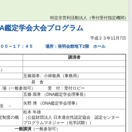
特定非営利活動法人（寄付受付指定機関）
NA鑑定学会大会プログラム
平成２３年11月7日
０：００～１７：４５ 場所：発明会館地下2階 ホール
講演者
み）
五條堀孝、小林敬典（事務局）
昼 食
場（一般参加可） 受 付：受付ロビー
五條 堀孝 （DNA鑑定学会理事長）
矢野 博 （DNA鑑定学会理事）
状況 －
松本 年雄
所認定制度の概
（公益財団法人 日本適合性認定協会 認定センター
プログラムマネジャー（化学試験））
一般講演
（一般参加可）