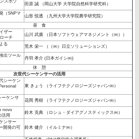
ランスポゾ
田原 誠 （岡山大学 大学院自然科学研究科）
発（SNPマ
山形 悦透 （九州大学大学院農学研究院）
昼 食
ライザー
山川 武廣 （日本ソフトウェアマネジメント（㈱））
プローチ
よる
荒木 栄一 （（㈱）日立ソリューションズ）
検出ツール
丹羽 孝介 (日本ガイシ㈱)
休 憩
次世代シーケンサーの活用
代シーケン
東 きょう （ライフテクノロジーズジャパン㈱）
rsonal
世代シーケンサ
花岡 秀樹 （ライフテクノロジーズジャパン㈱）
ど
novo
鈴木 克典 （ロシュ・ダイアグノスティックス㈱）
能力の活用
ケンサー
カー開発の可
鈴木 健介 （イルミナ㈱）