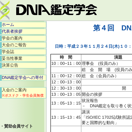
ホーム
第４回 D
代表者挨拶
学会の案内
大会のご報告
日時：平成２３年１１月２４日(木)１
学会誌
時 間
演題
妥当性事業
10：00−11：00
理事会 (役員のみ）
決算公告
総 会 開 場 (役員の
11：00−12：00
総 会（会員のみ）
DNA鑑定学会への寄付
12：00−13：00
12：30−13：00
開 
入会のご案内
13：00−13：05
開会の挨拶
※ポスドク・学生会員無償
状況報告
13：05−13：15
－ DNA鑑定を取り巻く
講演
13：15−13：45
「ISO/IEC 17025試験
要と国際的な動向」
・賛助会員サイト