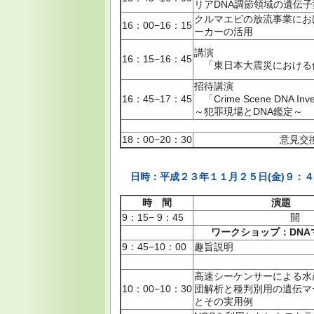
リアDNA調節領域の遺伝子
クルマエビの放流事業にお
16：00−16：15
ーカーの活用
講演
16：15−16：45
「東日本大震災における
招待講演
16：45−17：45
「Crime Scene DNA Inves
～犯罪現場とDNA鑑定～
18：00−20：30
意見交
日時：平成２３年１１月２５日(金)９
時 間
演題
9：15− 9：45
開 
ワークショップ：DN
9：45−10：00
趣旨説明
高速シーケンサーによる水
10：00−10：30
団解析と種判別用の遺伝マ
とその実用例