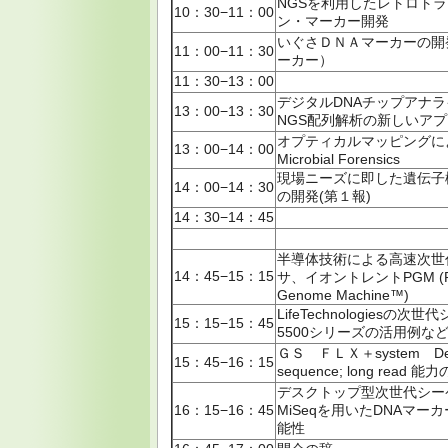
NGSを利用したレトロト
10：30−11：00
ン・マーカー開発
いぐさＤＮＡマーカーの開
11：00−11：30
ーカー）
11：30−13：00
デジタルDNAチップアナ
13：00−13：30
NGS配列解析の新しいア
オプティカルマッピングに
13：00−14：00
Microbial Forensics
現場ニーズに即した遺伝子
14：00−14：30
の開発(第１報)
14：30−14：45
半導体技術による高速次世
14：45−15：15
サ、イオントレントPGM (Pe
Genome Machine™)
LifeTechnologiesの次
15：15−15：45
5500シリーズの活用例な
ＧＳ ＦＬＸ＋system De 
15：45−16：15
sequence; long read 
デスクトップ型次世代シー
16：15−16：45
MiSeqを用いたDNAマー
能性