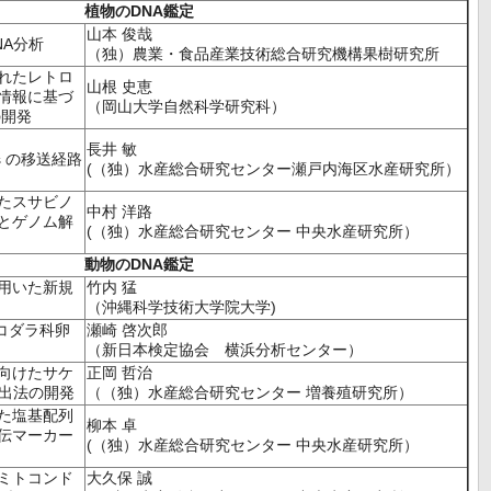
植物のDNA鑑定
山本 俊哉
NA分析
（独）農業・食品産業技術総合研究機構果樹研究所
れたレトロ
山根 史恵
情報に基づ
（岡山大学自然科学研究科）
の開発
長井 敏
ides の移送経路
(（独）水産総合研究センター瀬戸内海区水産研究所）
たスサビノ
中村 洋路
とゲノム解
(（独）水産総合研究センター 中央水産研究所）
動物のDNA鑑定
用いた新規
竹内 猛
（沖縄科学技術大学院大学)
ソコダラ科卵
瀬崎 啓次郎
（新日本検定協会 横浜分析センター）
向けたサケ
正岡 哲治
抽出法の開発
（（独）水産総合研究センター 増養殖研究所）
た塩基配列
柳本 卓
伝マーカー
(（独）水産総合研究センター 中央水産研究所）
ミトコンド
大久保 誠