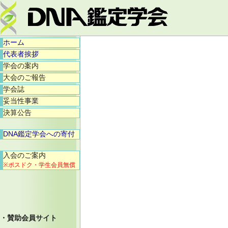
ホーム
代表者挨拶
学会の案内
大会のご報告
学会誌
妥当性事業
決算公告
DNA鑑定学会への寄付
入会のご案内
※ポスドク・学生会員無償
・賛助会員サイト