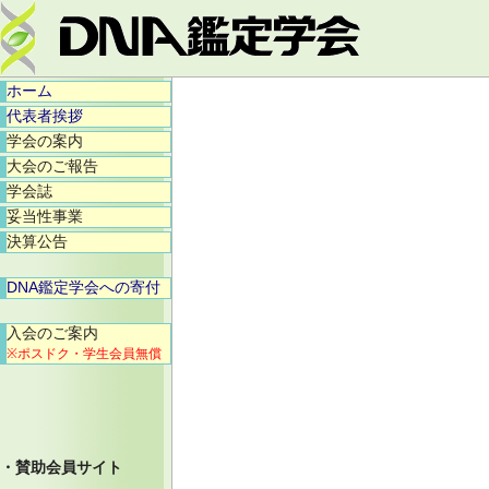
ホーム
代表者挨拶
学会の案内
大会のご報告
学会誌
妥当性事業
決算公告
DNA鑑定学会への寄付
入会のご案内
※ポスドク・学生会員無償
・賛助会員サイト