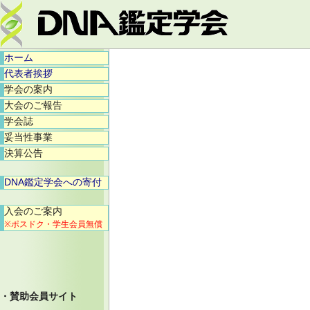
ホーム
代表者挨拶
学会の案内
大会のご報告
学会誌
妥当性事業
決算公告
DNA鑑定学会への寄付
入会のご案内
※ポスドク・学生会員無償
・賛助会員サイト