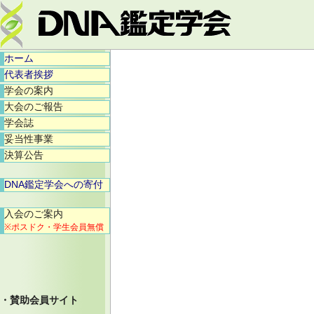
ホーム
代表者挨拶
学会の案内
大会のご報告
学会誌
妥当性事業
決算公告
DNA鑑定学会への寄付
入会のご案内
※ポスドク・学生会員無償
・賛助会員サイト