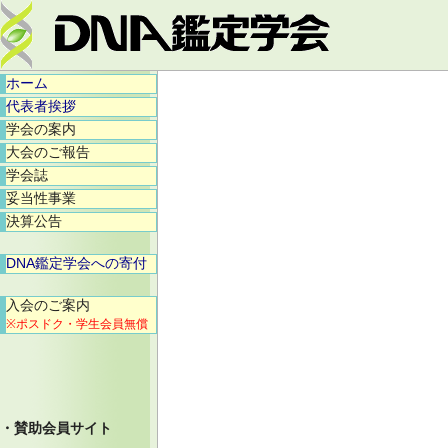
ホーム
代表者挨拶
学会の案内
大会のご報告
学会誌
妥当性事業
決算公告
DNA鑑定学会への寄付
入会のご案内
※ポスドク・学生会員無償
・賛助会員サイト