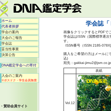
ホーム
学会誌「
代表者挨拶
学会の案内
画像をクリックするとPDFで
学会誌はISSN（国際標準逐
大会のご報告
す。
学会誌
ISSN番号（ISSN 2185-078X
妥当性事業
購入をご希望の方はメールにてご
決算公告
込)
宛先：gakkai-jimu2@jsm.co.jp
DNA鑑定学会への寄付
表紙
入会のご案内
※ポスドク・学生会員無償
Vol.12
・賛助会員サイト