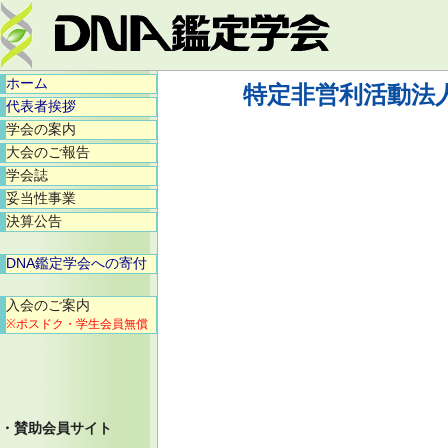
ホーム
特定非営利活動法
代表者挨拶
学会の案内
大会のご報告
学会誌
妥当性事業
決算公告
DNA鑑定学会への寄付
入会のご案内
※ポスドク・学生会員無償
・賛助会員サイト