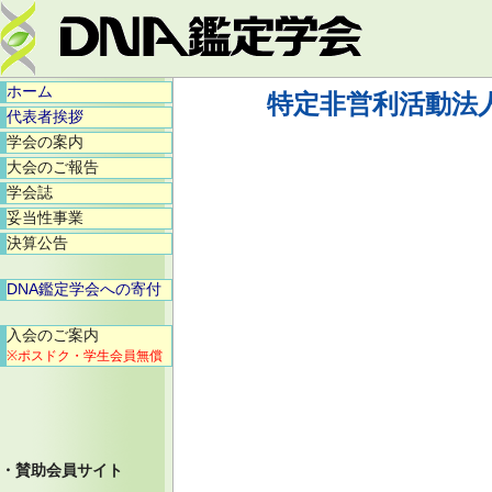
ホーム
特定非営利活動法
代表者挨拶
学会の案内
大会のご報告
学会誌
妥当性事業
決算公告
DNA鑑定学会への寄付
入会のご案内
※ポスドク・学生会員無償
・賛助会員サイト