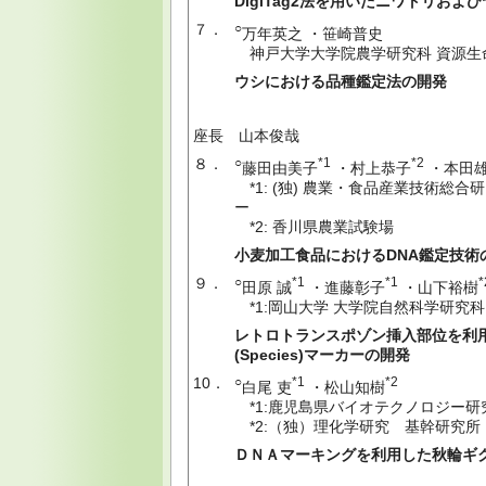
DigiTag2法を用いたニワトリおよ
７．
○
万年英之 ・笹崎普史
神戸大学大学院農学研究科 資源生
ウシにおける品種鑑定法の開発
座長 山本俊哉
８．
○
*1
*2
藤田由美子
・村上恭子
・本田
*1: (独) 農業・食品産業技術総
ー
*2: 香川県農業試験場
小麦加工食品におけるDNA鑑定技術
９．
○
*1
*1
*
田原 誠
・進藤彰子
・山下裕樹
*1:岡山大学 大学院自然科学研究科
レトロトランスポゾン挿入部位を利
(Species)マーカーの開発
10．
○
*1
*2
白尾 吏
・松山知樹
*1:鹿児島県バイオテクノロジー研
*2:（独）理化学研究 基幹研究所
ＤＮＡマーキングを利用した秋輪ギ