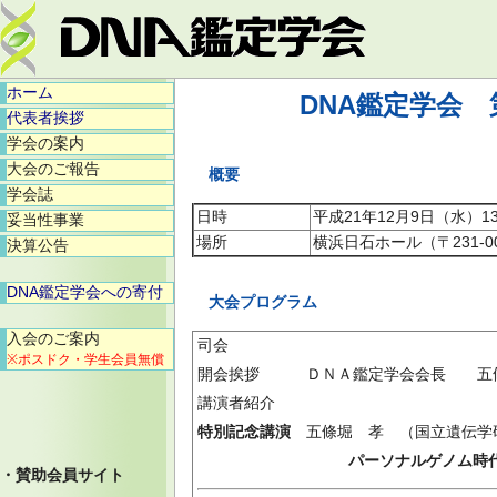
ホーム
DNA鑑定学会
代表者挨拶
学会の案内
大会のご報告
概要
学会誌
日時
平成21年12月9日（水）13:
妥当性事業
場所
横浜日石ホール（〒231-0
決算公告
DNA鑑定学会への寄付
大会プログラム
入会のご案内
司会
※ポスドク・学生会員無償
開会挨拶 ＤＮＡ鑑定学会会長 五
講演者紹介
特別記念講演
五條堀 孝 （国立遺伝学
パーソナルゲノム時代にお
・賛助会員サイト