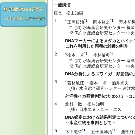
一般講演
株式会社seeDNA
座長 松山知樹
【DNA鑑定, 遺伝子検査】
１．
○
*1
*1
正岡哲治
・岡本裕之
・荒木和
*1:(独) 水産総合研究センター 
*2:(独) 水産総合研究センター 
DNAマーカーによるメダカとハイナ
これを利用した両種の雑種の判別
２．
○
*1
*2
柳本 卓
・小林敬典
*1:(独) 水産総合研究センター 遠
*2:(独) 水産総合研究センター 中
DNA分析によるズワイガニ類缶詰の
３．
○
若林敏江 ・柳本 卓 ・酒井光夫
(独）水産総合研究センター 遠洋
外洋性イカ類種判別のためのミトコン
４．
北村 徹 ・松村知明
(株）日本エヌ・ユー・エス
DNA鑑定における結果判定について
～水産生物を事例として～
５．
*1
*1
木下滋晴
・五十嵐洋治
・渡部終