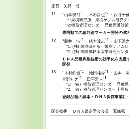
座長 矢野 博
11．
○
*1
*2
山本俊哉
・木村鉄也
・西谷千
*1:果樹研究所 果樹ゲノム研究チ
*2:種苗管理センター 品種保護対
果樹類での種判別マーカー開発の試
12．
○
*1
*2
藤井 浩
・緒方達志
・山下浩
*1: (独) 果樹研究所 果樹ゲノム
*2: (独) 国際農林水産業研究セン
ＤＮＡ品種判別技術の効率化を支援
開発
13．
○
*1
*1
木村鉄也
・池田雄介
・山本 
*2
*1
青野桂之
・田平雅人
*1:（独）種苗管理センター 品種
*2:（独）種苗管理センター 十勝
登録品種の標本・ＤＮＡ保存事業に
閉会挨拶 ＤＮＡ鑑定学会会長 五條堀 