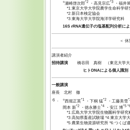
○
*2
*3
瀬崎啓次郎
・高見宗広
・福井
*1:東京大学大学院農学生命科学研
*2:新日本検定協会
*3:東海大学大学院海洋学研究科
16S rRNA遺伝子の塩基配列分析
＜ 休憩 ： 15:0
講演者紹介
招待講演
橋谷田 真樹 （東北大学大
ヒトDNAによる個人識別
一般講演
座長 北村 徹
６．
○
*1
*2
*
西堀正英
・下桐 猛
・工藤美雪
*2
*4
*5 *
岡本 新
・徳永勝士
・安江 博
*1:広島大学大学院生物圏科学研究科
*3:高知県畜産試験場 *4:東京大
*5:農業生物資源研究所 *6:つくば