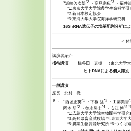
○
*2
*3
瀬崎啓次郎
・高見宗広
・福井
*1:東京大学大学院農学生命科学研
*2:新日本検定協会
*3:東海大学大学院海洋学研究科
16S rRNA遺伝子の塩基配列分析
＜ 休憩 ： 15:0
講演者紹介
招待講演
橋谷田 真樹 （東北大学大
ヒトDNAによる個人識別
一般講演
座長 北村 徹
６．
○
*1
*2
*
西堀正英
・下桐 猛
・工藤美雪
*2
*4
*5 *
岡本 新
・徳永勝士
・安江 博
*1:広島大学大学院生物圏科学研究科
*3:高知県畜産試験場 *4:東京大
*5:農業生物資源研究所 *6:つくば