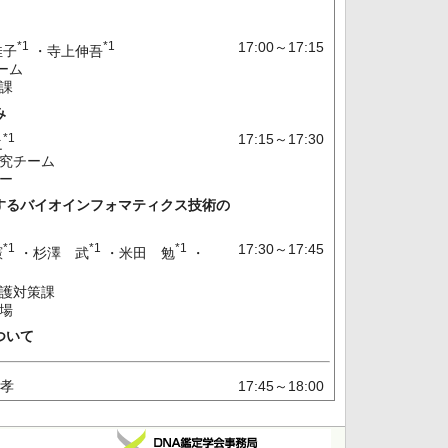
*1
*1
17:00～17:15
佳子
・寺上伸吾
ーム
策課
み
*1
17:15～17:30
之
研究チーム
ター
するバイオインフォマティクス技術の
*1
*1
*1
17:30～17:45
憲
・杉澤 武
・米田 勉
・
保護対策課
農場
ついて
孝
17:45～18:00