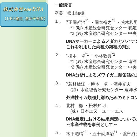
一般講演
株式会社seeDNA
座長 松山知樹
【DNA鑑定, 遺伝子検査】
１．
○
*1
*1
正岡哲治
・岡本裕之
・荒木和
*1:(独) 水産総合研究センター 
*2:(独) 水産総合研究センター 
DNAマーカーによるメダカとハイナ
これを利用した両種の雑種の判別
２．
○
*1
*2
柳本 卓
・小林敬典
*1:(独) 水産総合研究センター 遠
*2:(独) 水産総合研究センター 中
DNA分析によるズワイガニ類缶詰の
３．
○
若林敏江 ・柳本 卓 ・酒井光夫
(独）水産総合研究センター 遠洋
外洋性イカ類種判別のためのミトコン
４．
北村 徹 ・松村知明
(株）日本エヌ・ユー・エス
DNA鑑定における結果判定について
～水産生物を事例として～
５．
*1
*1
木下滋晴
・五十嵐洋治
・渡部終