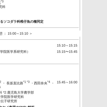
*3
篤
究科
によるソコダラ科稚仔魚の種同定
0～15:10 ＞
15:10～15:15
学院医学系研究科）
15:15〜15:45
2
*1 *3
*4
15:45～16:00
・ 長坂直比路
・西田奈央
・
6
 *2:鹿児島大学農学部
学大学院医学研究科
遺伝子研究所