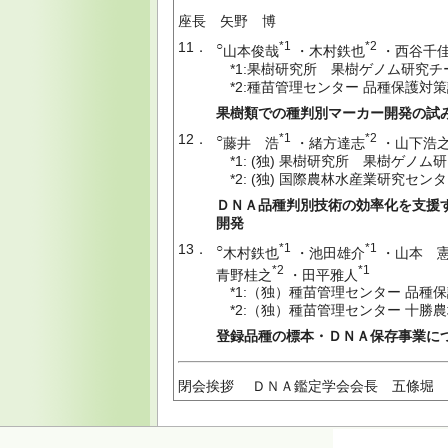
座長 矢野 博
11．
○
*1
*2
山本俊哉
・木村鉄也
・西谷千
*1:果樹研究所 果樹ゲノム研究チ
*2:種苗管理センター 品種保護対
果樹類での種判別マーカー開発の試
12．
○
*1
*2
藤井 浩
・緒方達志
・山下浩
*1: (独) 果樹研究所 果樹ゲノム
*2: (独) 国際農林水産業研究セン
ＤＮＡ品種判別技術の効率化を支援
開発
13．
○
*1
*1
木村鉄也
・池田雄介
・山本 
*2
*1
青野桂之
・田平雅人
*1:（独）種苗管理センター 品種
*2:（独）種苗管理センター 十勝
登録品種の標本・ＤＮＡ保存事業に
閉会挨拶 ＤＮＡ鑑定学会会長 五條堀 