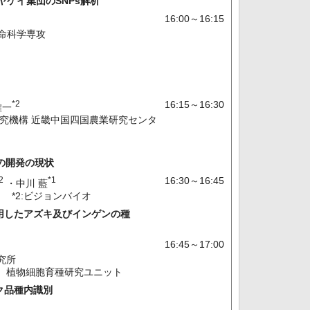
びヤケイ集団のSNPs解析
16:00～16:15
命科学専攻
*2
16:15～16:30
雄一
合研究機構 近畿中国四国農業研究センタ
の開発の現状
2
*1
16:30～16:45
・中川 藍
 *2:ビジョンバイオ
用したアズキ及びインゲンの種
16:45～17:00
究所
 植物細胞育種研究ユニット
ク品種内識別