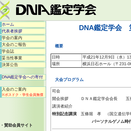
ホーム
DNA鑑定学会
代表者挨拶
学会の案内
大会のご報告
概要
学会誌
日時
平成21年12月9日（水）13:
妥当性事業
場所
横浜日石ホール（〒231-0
決算公告
DNA鑑定学会への寄付
大会プログラム
入会のご案内
司会
※ポスドク・学生会員無償
開会挨拶 ＤＮＡ鑑定学会会長 五
講演者紹介
特別記念講演
五條堀 孝 （国立遺伝学
パーソナルゲノム時代にお
・賛助会員サイト