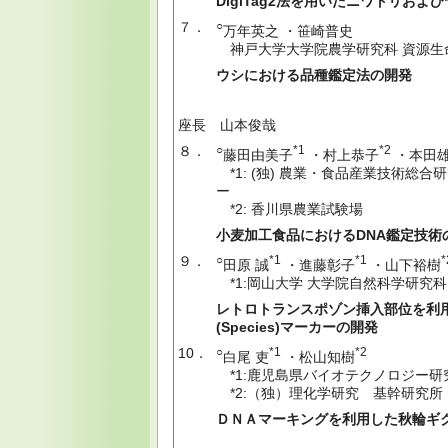
DigiTag2法を用いたニワトリおよ
７．
○
万年英之 ・笹崎普史
神戸大学大学院農学研究科 資源生
ウシにおける品種鑑定法の開発
座長 山本俊哉
８．
○
*1
*2
藤田由美子
・村上恭子
・本田
*1: (独) 農業・食品産業技術総
ー
*2: 香川県農業試験場
小麦加工食品におけるDNA鑑定技術
９．
○
*1
*1
*
田原 誠
・進藤彰子
・山下裕樹
*1:岡山大学 大学院自然科学研究科
レトロトランスポゾン挿入部位を利
(Species)マーカーの開発
10．
○
*1
*2
白尾 吏
・松山知樹
*1:鹿児島県バイオテクノロジー研
*2:（独）理化学研究 基幹研究所
ＤＮＡマーキングを利用した秋輪ギ