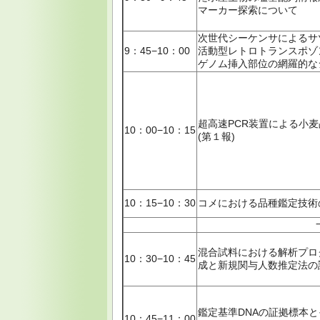
マーカー探索について
次世代シーケンサによるサ
9：45−10：00
活動型レトロトランスポゾンR
ゲノム挿入部位の網羅的な
超高速PCR装置による小
10：00−10：15
(第１報)
10：15−10：30
コメにおける品種鑑定技術
混合試料における解析プロ
10：30−10：45
成と新規関与人数推定法の
鑑定基準DNAの証拠標本
10：45−11：00