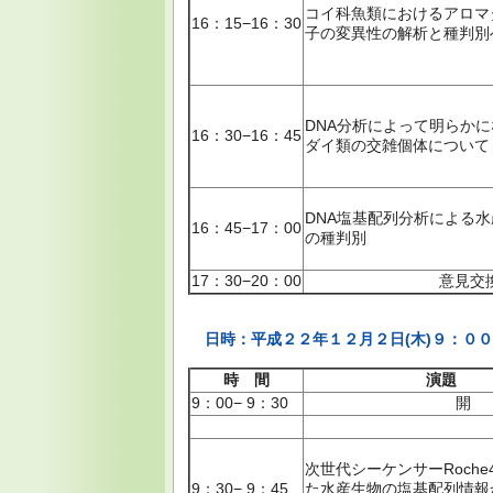
コイ科魚類におけるアロマ
16：15−16：30
子の変異性の解析と種判別
DNA分析によって明らか
16：30−16：45
ダイ類の交雑個体について
DNA塩基配列分析による
16：45−17：00
の種判別
17：30−20：00
意見交
日時：平成２２年１２月２日(木)９：
時 間
演題
9：00− 9：30
開 
次世代シーケンサーRoche
9：30− 9：45
た水産生物の塩基配列情報