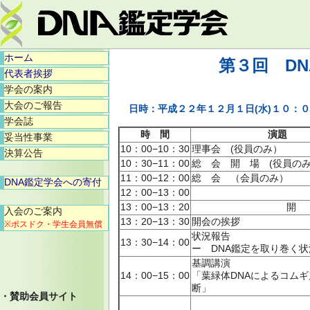
ホーム
第３回 D
代表者挨拶
学会の案内
大会のご報告
日時：平成２２年１２月１日(水)１０
学会誌
時 間
演題
妥当性事業
10：00−10：30
理事会 (役員のみ）
決算公告
10：30−11：00
総 会 開 場 (役員の
11：00−12：00
総 会 （会員のみ）
DNA鑑定学会への寄付
12：00−13：00
13：00−13：20
開 
入会のご案内
13：20−13：30
開会の挨拶
※ポスドク・学生会員無償
状況報告
13：30−14：00
ー DNA鑑定を取り巻く
基調講演
14：00−15：00
「葉緑体DNAによるコム
断」
・賛助会員サイト