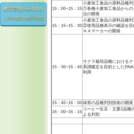
小麦加工食品の原料品種判
株式会社seeDNA
15：00−15：15
①各種小麦加工食品からの
法の開発
【DNA鑑定, 遺伝子検査】
小麦加工食品の原料品種判
15：15−15：30
②使用品種表示の確認を目
ＮＡマーカーの開発
サクラ栽培品種におけるク
15：30−15：45
系譜鑑定を目的としたDN
利用
15：45−16：00
緑茶の品種判別技術の開発
コーヒー生豆・主要2品種の
16：00−16：15
よる判別