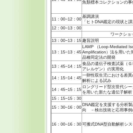
魚類標本コレクションの事
基調講演
11：00−12：00
「ヒトDNA鑑定の現状と課
12：00−13：00
ワークショ
13：00−13：15
趣旨説明
LAMP （Loop-Mediated Iso
13：15−13：45
Amplification）法を用
品種同定法の開発
食品の遺伝子検査試薬（Ｇ
13：45−14：15
アレルゲン）の実用化
一卵性双生児における差異の
14：15−14：45
解析による試み
ロングリード型次世代シー
14：45−15：15
を用いた新たな遺伝子解析
15：15−15：30
DNA鑑定を支援する分析
15：30−16：00
向 －検出技術と応用事例
16：00−16：30
可搬式DNA型自動解析シ