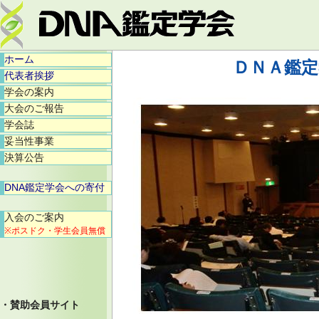
ホーム
ＤＮＡ鑑定
代表者挨拶
学会の案内
大会のご報告
学会誌
妥当性事業
決算公告
DNA鑑定学会への寄付
入会のご案内
※ポスドク・学生会員無償
・賛助会員サイト