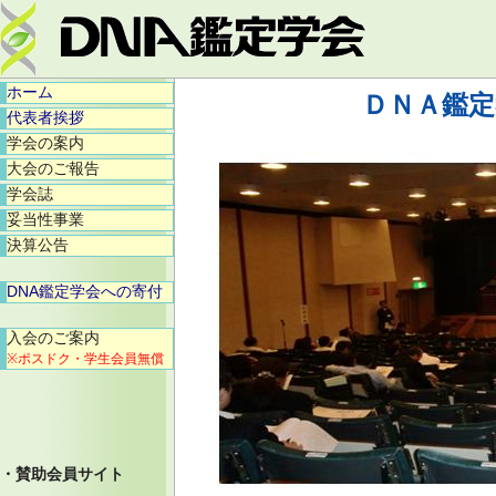
ホーム
ＤＮＡ鑑定
代表者挨拶
学会の案内
大会のご報告
学会誌
妥当性事業
決算公告
DNA鑑定学会への寄付
入会のご案内
※ポスドク・学生会員無償
・賛助会員サイト